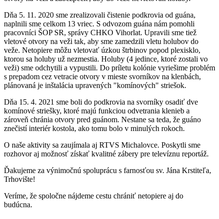
Dňa 5. 11. 2020 sme zrealizovali čistenie podkrovia od guána,
naplnili sme celkom 13 vriec. S odvozom guána nám pomohli
pracovníci ŠOP SR, správy CHKO Vihorlat. Upravili sme tiež
vletové otvory na veži tak, aby sme zamedzili vletu holubov do
veže. Netopiere môžu vletovať úzkou štrbinov popod plexisklo,
ktorou sa holuby už nezmestia. Holuby (4 jedince, ktoré zostali vo
veži) sme odchytili a vypustili. Do príletu kolónie vyriešime problém
s prepadom cez vetracie otvory v mieste svorníkov na klenbách,
plánovaná je inštalácia upravených "komínových" striešok.
Dňa 15. 4. 2021 sme boli do podkrovia na svorníky osadiť dve
komínové striešky, ktoré majú funkciou odvetrania klenieb a
zároveň chránia otvory pred guánom. Nestane sa teda, že guáno
znečistí interiér kostola, ako tomu bolo v minulých rokoch.
O naše aktivity sa zaujímala aj RTVS Michalovce. Poskytli sme
rozhovor aj možnosť získať kvalitné zábery pre televíznu reportáž.
Ďakujeme za výnimočnú spoluprácu s farnosťou sv. Jána Krstiteľa,
Trhovište!
Veríme, že spoločne nájdeme cestu chrániť netopiere aj do
budúcna.