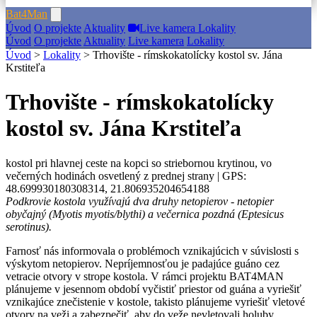
Bat
4
Man
Úvod
O projekte
Aktuality
Live kamera
Lokality
Úvod
O projekte
Aktuality
Live kamera
Lokality
Úvod
>
Lokality
> Trhovište - rímskokatolícky kostol sv. Jána
Krstiteľa
Trhovište - rímskokatolícky
kostol sv. Jána Krstiteľa
kostol pri hlavnej ceste na kopci so striebornou krytinou, vo
večerných hodinách osvetlený z prednej strany | GPS:
48.699930180308314, 21.806935204654188
Podkrovie kostola využívajú dva druhy netopierov - netopier
obyčajný (Myotis myotis/blythi) a večernica pozdná (Eptesicus
serotinus).
Farnosť nás informovala o problémoch vznikajúcich v súvislosti s
výskytom netopierov. Nepríjemnosťou je padajúce guáno cez
vetracie otvory v strope kostola. V rámci projektu BAT4MAN
plánujeme v jesennom období vyčistiť priestor od guána a vyriešiť
vznikajúce znečistenie v kostole, takisto plánujeme vyriešiť vletové
otvory na veži a zabezpečiť, aby do veže nevletovali holuby.