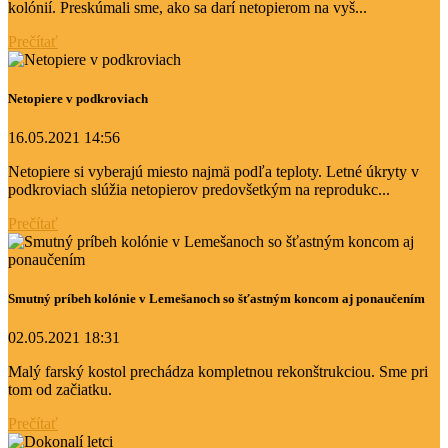
kolónií. Preskúmali sme, ako sa darí netopierom na vyš...
Prečítať
Netopiere v podkroviach
16.05.2021 14:56
Netopiere si vyberajú miesto najmä podľa teploty. Letné úkryty v
podkroviach slúžia netopierov predovšetkým na reprodukc...
Prečítať
Smutný príbeh kolónie v Lemešanoch so šťastným koncom aj ponaučením
02.05.2021 18:31
Malý farský kostol prechádza kompletnou rekonštrukciou. Sme pri
tom od začiatku.
Prečítať