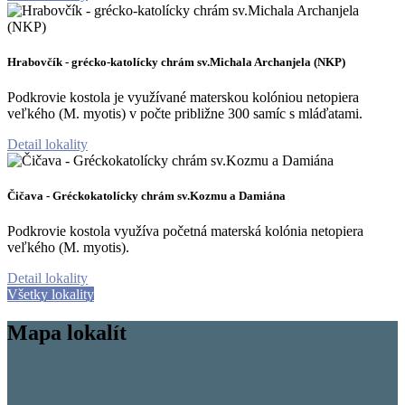
Hrabovčík - grécko-katolícky chrám sv.Michala Archanjela (NKP)
Podkrovie kostola je využívané materskou kolóniou netopiera
veľkého (M. myotis) v počte približne 300 samíc s mláďatami.
Detail lokality
Čičava - Gréckokatolícky chrám sv.Kozmu a Damiána
Podkrovie kostola využíva početná materská kolónia netopiera
veľkého (M. myotis).
Detail lokality
Všetky lokality
Mapa lokalít