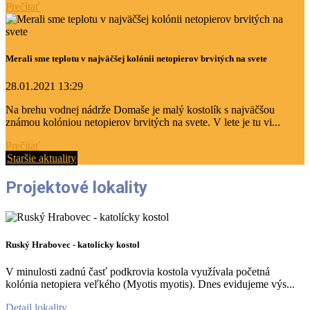
Prečítať
Merali sme teplotu v najväčšej kolónii netopierov brvitých na svete
28.01.2021 13:29
Na brehu vodnej nádrže Domaše je malý kostolík s najväčšou
známou kolóniou netopierov brvitých na svete. V lete je tu vi...
Prečítať
Staršie aktuality
Projektové lokality
Ruský Hrabovec - katolícky kostol
V minulosti zadnú časť podkrovia kostola využívala početná
kolónia netopiera veľkého (Myotis myotis). Dnes evidujeme výs...
Detail lokality