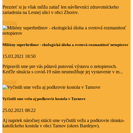
Prezrieť si ju však môžu zatiaľ len návštevníci zdravotníckeho
zariadenia na Lesnej ulici v obci Zborov.
Prečítať
Milióny superhrdinov - ekologická úloha a svetová rozmanitosť netopierov
15.03.2021 18:50
Pripravili sme pre vás pútavú putovnú výstavu o netopieroch.
Keďže situácia s covid-19 nám neumožňuje jej vystavenie v m...
Prečítať
Vyčistili sme vežu aj podkrovie kostola v Tarnove
25.02.2021 08:22
Aj napriek náročnej sitácii sme vyčistili vežu a podkrovie rímsko-
katolíckeho kostola v obci Tarnov (okres Bardejov).