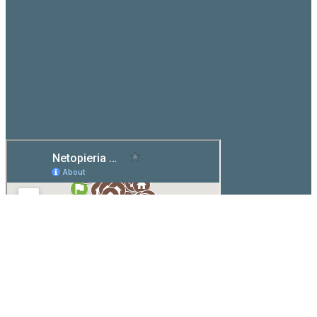
Legenda
Miesta, kde sa o
Pomohli
Putovná výstava o
netopieroch dozviete
sme
živote netopierov
viac
netopierom