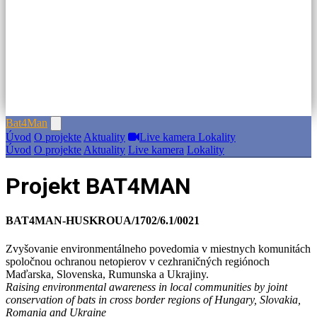
Bat
4
Man
Úvod
O projekte
Aktuality
Live kamera
Lokality
Úvod
O projekte
Aktuality
Live kamera
Lokality
Projekt BAT4MAN
BAT4MAN-HUSKROUA/1702/6.1/0021
Zvyšovanie environmentálneho povedomia v miestnych komunitách
spoločnou ochranou netopierov v cezhraničných regiónoch
Maďarska, Slovenska, Rumunska a Ukrajiny.
Raising environmental awareness in local communities by joint
conservation of bats in cross border regions of Hungary, Slovakia,
Romania and Ukraine